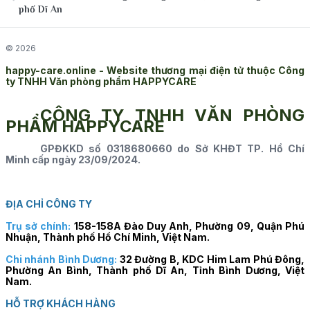
phố Dĩ An
© 2026
happy-care.online - Website thương mại điện tử thuộc Công
ty TNHH Văn phòng phẩm HAPPYCARE
CÔNG TY TNHH VĂN PHÒNG
PHẨM HAPPYCARE
GPĐKKD số 0318680660 do Sở KHĐT TP. Hồ Chí
Minh cấp ngày 23/09/2024.
ĐỊA CHỈ CÔNG TY
Trụ sở chính:
158-158A Đào Duy Anh, Phường 09, Quận Phú
Nhuận, Thành phố Hồ Chí Minh, Việt Nam.
Chi nhánh Bình Dương:
32 Đường B, KDC Him Lam Phú Đông,
Phường An Bình, Thành phố Dĩ An, Tỉnh Bình Dương, Việt
Nam.
HỖ TRỢ KHÁCH HÀNG