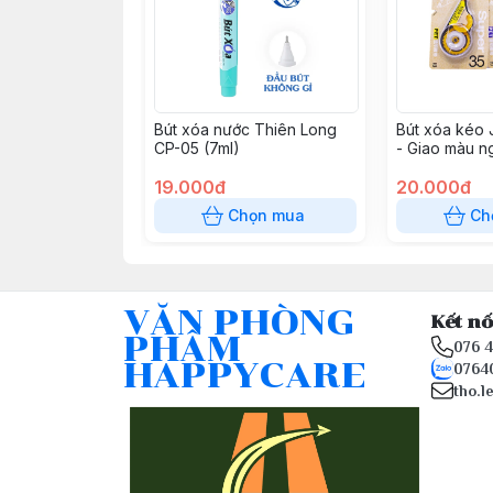
Bút xóa nước Thiên Long
Bút xóa kéo 
CP-05 (7ml)
- Giao màu n
19.000đ
20.000đ
Chọn mua
Ch
VĂN PHÒNG
Kết nố
PHẨM
076 
HAPPYCARE
0764
tho.l