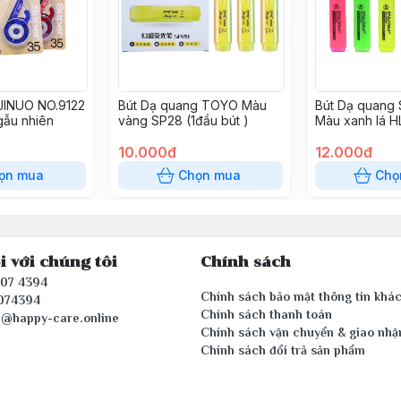
JINUO NO.9122
Bút Dạ quang TOYO Màu
Bút Dạ quan
gẫu nhiên
vàng SP28 (1đầu bút )
Màu xanh lá HL
bút )
10.000đ
12.000đ
ọn mua
Chọn mua
Chọ
i với chúng tôi
Chính sách
407 4394
Chính sách bảo mật thông tin khá
074394
Chính sách thanh toán
e@happy-care.online
Chính sách vận chuyển & giao nhậ
Chính sách đổi trả sản phẩm