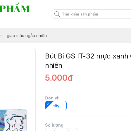
 PHẨM
m - giao màu ngẫu nhiên
Bút Bi GS IT-32 mực xanh
nhiên
5.000đ
Đơn vị
:
cây
Số lượng