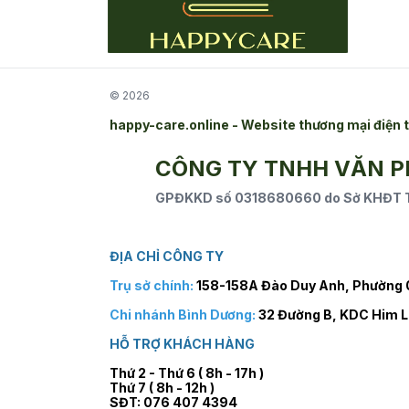
© 2026
happy-care.online - Website thương mại điệ
CÔNG TY TNHH VĂN 
GPĐKKD số 0318680660 do Sở KHĐT TP
ĐỊA CHỈ CÔNG TY
Trụ sở chính:
158-158A Đào Duy Anh, Phường 0
Chi nhánh Bình Dương:
32 Đường B, KDC Him L
HỖ TRỢ KHÁCH HÀNG
Thứ 2 - Thứ 6 ( 8h - 17h )
Thứ 7 ( 8h - 12h )
SĐT: 076 407 4394