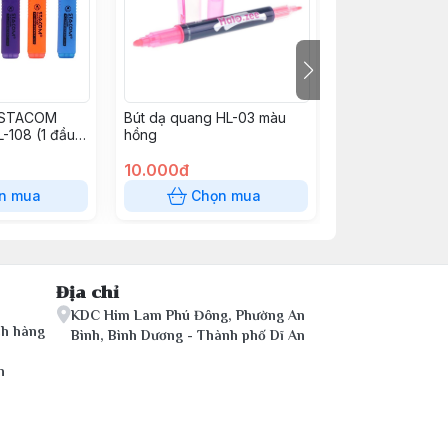
g STACOM
Bút dạ quang HL-03 màu
Bút chì bấm đa
-108 (1 đầu
hồng
CHOSCH CS-311
0.5mm (2B)
10.000đ
10.000đ
n mua
Chọn mua
Chọn
Địa chỉ
KDC Him Lam Phú Đông, Phường An
ch hàng
Bình, Bình Dương - Thành phố Dĩ An
n