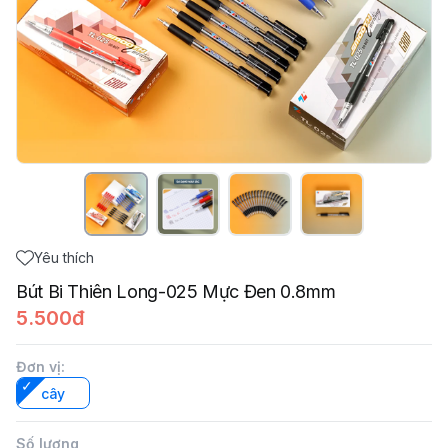
Yêu thích
Bút Bi Thiên Long-025 Mực Đen 0.8mm
5.500đ
Đơn vị
:
cây
Số lượng