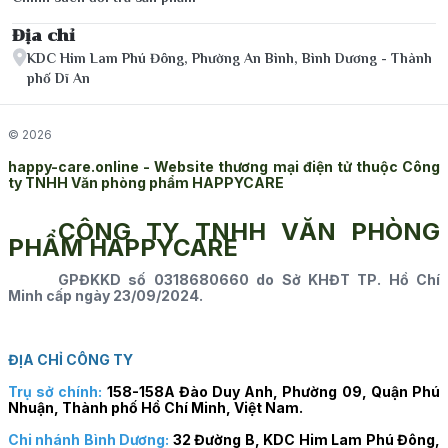
Địa chỉ
KDC Him Lam Phú Đông, Phường An Bình, Bình Dương - Thành
phố Dĩ An
© 2026
happy-care.online - Website thương mại điện tử thuộc Công
ty TNHH Văn phòng phẩm HAPPYCARE
CÔNG TY TNHH VĂN PHÒNG
PHẨM HAPPYCARE
GPĐKKD số 0318680660 do Sở KHĐT TP. Hồ Chí
Minh cấp ngày 23/09/2024.
ĐỊA CHỈ CÔNG TY
Trụ sở chính:
158-158A Đào Duy Anh, Phường 09, Quận Phú
Nhuận, Thành phố Hồ Chí Minh, Việt Nam.
Chi nhánh Bình Dương:
32 Đường B, KDC Him Lam Phú Đông,