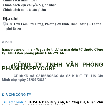
Chính sách thanh toán
Chính sách vận chuyển & giao nhận
Chính sách đổi trả sản phẩm
Địa chỉ
KDC Him Lam Phú Đông, Phường An Bình, Bình Dương - Thành
phố Dĩ An
© 2026
happy-care.online - Website thương mại điện tử thuộc Công
ty TNHH Văn phòng phẩm HAPPYCARE
CÔNG TY TNHH VĂN PHÒNG
PHẨM HAPPYCARE
GPĐKKD số 0318680660 do Sở KHĐT TP. Hồ Chí
Minh cấp ngày 23/09/2024.
ĐỊA CHỈ CÔNG TY
Trụ sở chính:
158-158A Đào Duy Anh, Phường 09, Quận Phú