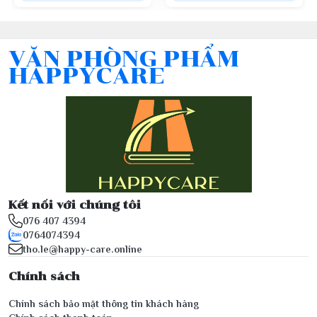
VĂN PHÒNG PHẨM
HAPPYCARE
Kết nối với chúng tôi
076 407 4394
0764074394
tho.le@happy-care.online
Chính sách
Chính sách bảo mật thông tin khách hàng