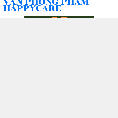
VĂN PHÒNG PHẨM
HAPPYCARE
Kết nối với chúng tôi
076 407 4394
0764074394
tho.le@happy-care.online
Chính sách
Chính sách bảo mật thông tin khách hàng
Chính sách thanh toán
Chính sách vận chuyển & giao nhận
Chính sách đổi trả sản phẩm