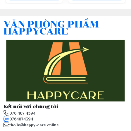
VĂN PHÒNG PHẨM
HAPPYCARE
Kết nối với chúng tôi
076 407 4394
0764074394
tho.le@happy-care.online