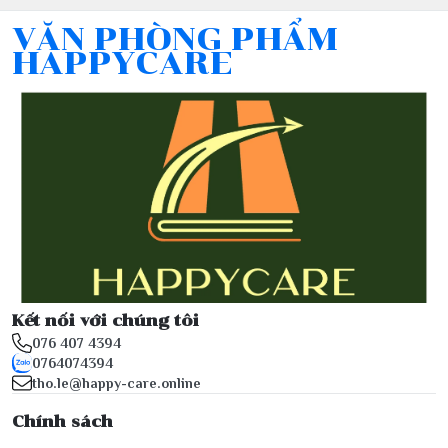
VĂN PHÒNG PHẨM
HAPPYCARE
Kết nối với chúng tôi
076 407 4394
0764074394
tho.le@happy-care.online
Chính sách