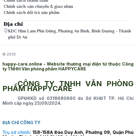
Chính sách thanh toán
Chính sách vận chuyển & giao nhận
Chính sách đổi trả sản phẩm
Địa chỉ
KDC Him Lam Phú Đông, Phường An Bình, Bình Dương - Thành
phố Dĩ An
© 2026
happy-care.online - Website thương mại điện tử thuộc Công
ty TNHH Văn phòng phẩm HAPPYCARE
CÔNG TY TNHH VĂN PHÒNG
PHẨM HAPPYCARE
GPĐKKD số 0318680660 do Sở KHĐT TP. Hồ Chí
Minh cấp ngày 23/09/2024.
ĐỊA CHỈ CÔNG TY
Trụ sở chính:
158-158A Đào Duy Anh, Phường 09, Quận Phú