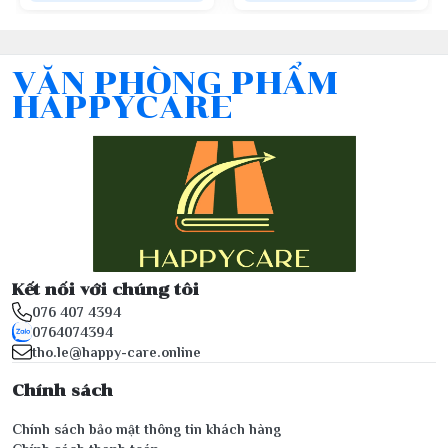
VĂN PHÒNG PHẨM
HAPPYCARE
Kết nối với chúng tôi
076 407 4394
0764074394
tho.le@happy-care.online
Chính sách
Chính sách bảo mật thông tin khách hàng