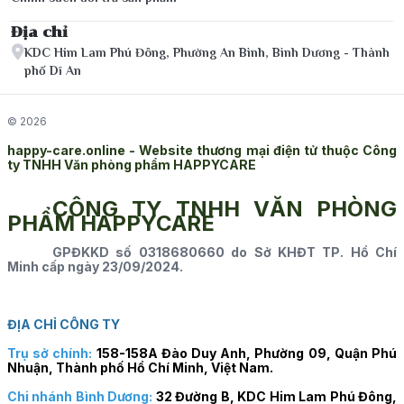
Địa chỉ
KDC Him Lam Phú Đông, Phường An Bình, Bình Dương - Thành
phố Dĩ An
© 2026
happy-care.online - Website thương mại điện tử thuộc Công
ty TNHH Văn phòng phẩm HAPPYCARE
CÔNG TY TNHH VĂN PHÒNG
PHẨM HAPPYCARE
GPĐKKD số 0318680660 do Sở KHĐT TP. Hồ Chí
Minh cấp ngày 23/09/2024.
ĐỊA CHỈ CÔNG TY
Trụ sở chính:
158-158A Đào Duy Anh, Phường 09, Quận Phú
Nhuận, Thành phố Hồ Chí Minh, Việt Nam.
Chi nhánh Bình Dương:
32 Đường B, KDC Him Lam Phú Đông,