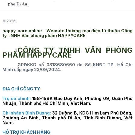
phố Dĩ An
© 2026
happy-care.online - Website thương mại điện tử thuộc Công
ty TNHH Văn phòng phẩm HAPPYCARE
CÔNG TY TNHH VĂN PHÒNG
PHẨM HAPPYCARE
GPĐKKD số 0318680660 do Sở KHĐT TP. Hồ Chí
Minh cấp ngày 23/09/2024.
ĐỊA CHỈ CÔNG TY
Trụ sở chính:
158-158A Đào Duy Anh, Phường 09, Quận Phú
Nhuận, Thành phố Hồ Chí Minh, Việt Nam.
Chi nhánh Bình Dương:
32 Đường B, KDC Him Lam Phú Đông,
Phường An Bình, Thành phố Dĩ An, Tỉnh Bình Dương, Việt
Nam.
HỖ TRỢ KHÁCH HÀNG