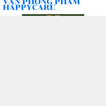
VĂN PHÒNG PHẨM
HAPPYCARE
Kết nối với chúng tôi
076 407 4394
0764074394
tho.le@happy-care.online
Chính sách
Chính sách bảo mật thông tin khách hàng
Chính sách thanh toán
Chính sách vận chuyển & giao nhận
Chính sách đổi trả sản phẩm