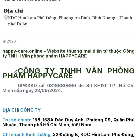
Địa chỉ
KDC Him Lam Phú Đông, Phường An Bình, Bình Dương - Thành
phố Dĩ An
© 2026
happy-care.online - Website thương mại điện tử thuộc Công
ty TNHH Văn phòng phẩm HAPPYCARE
CÔNG TY TNHH VĂN PHÒNG
PHẨM HAPPYCARE
GPĐKKD số 0318680660 do Sở KHĐT TP. Hồ Chí
Minh cấp ngày 23/09/2024.
ĐỊA CHỈ CÔNG TY
Trụ sở chính:
158-158A Đào Duy Anh, Phường 09, Quận Phú
Nhuận, Thành phố Hồ Chí Minh, Việt Nam.
Chi nhánh Bình Dương:
32 Đường B, KDC Him Lam Phú Đông,