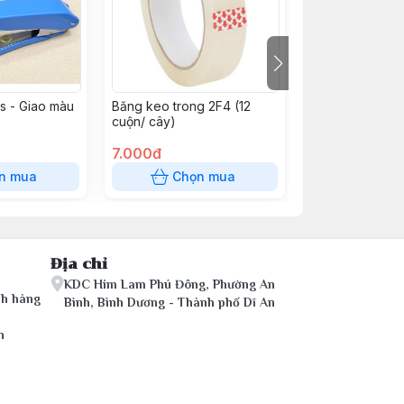
s - Giao màu
Băng keo trong 2F4 (12
Băng keo 2 mặt
cuộn/ cây)
7.000đ
4.000đ
n mua
Chọn mua
Chọn
Địa chỉ
KDC Him Lam Phú Đông, Phường An
ch hàng
Bình, Bình Dương - Thành phố Dĩ An
n