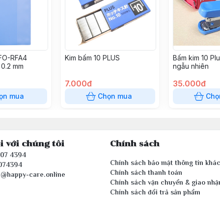
 FO-RFA4
Kim bấm 10 PLUS
Bấm kim 10 Plu
 0.2 mm
ngẫu nhiên
7.000đ
35.000đ
ọn mua
Chọn mua
Chọ
i với chúng tôi
Chính sách
407 4394
Chính sách bảo mật thông tin khá
074394
Chính sách thanh toán
e@happy-care.online
Chính sách vận chuyển & giao nhậ
Chính sách đổi trả sản phẩm