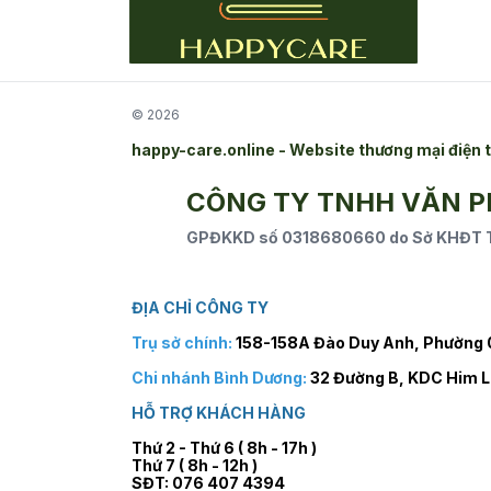
© 2026
happy-care.online - Website thương mại điệ
CÔNG TY TNHH VĂN 
GPĐKKD số 0318680660 do Sở KHĐT TP
ĐỊA CHỈ CÔNG TY
Trụ sở chính:
158-158A Đào Duy Anh, Phường 0
Chi nhánh Bình Dương:
32 Đường B, KDC Him L
HỖ TRỢ KHÁCH HÀNG
Thứ 2 - Thứ 6 ( 8h - 17h )
Thứ 7 ( 8h - 12h )
SĐT: 076 407 4394