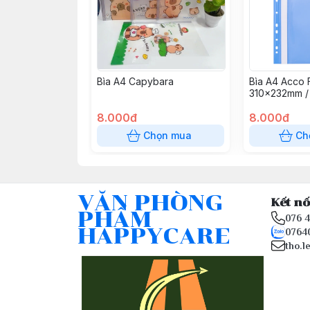
Bìa A4 Capybara
Bìa A4 Acco
310x232mm /
8.000đ
8.000đ
Chọn mua
Ch
VĂN PHÒNG
Kết nố
PHẨM
076 
HAPPYCARE
0764
tho.l