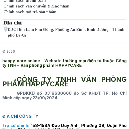
Chính sách thanh toán
Chính sách vận chuyển & giao nhận
Chính sách đổi trả sản phẩm
Địa chỉ
KDC Him Lam Phú Đông, Phường An Bình, Bình Dương - Thành
phố Dĩ An
© 2026
happy-care.online - Website thương mại điện tử thuộc Công
ty TNHH Văn phòng phẩm HAPPYCARE
CÔNG TY TNHH VĂN PHÒNG
PHẨM HAPPYCARE
GPĐKKD số 0318680660 do Sở KHĐT TP. Hồ Chí
Minh cấp ngày 23/09/2024.
ĐỊA CHỈ CÔNG TY
Trụ sở chính:
158-158A Đào Duy Anh, Phường 09, Quận Phú