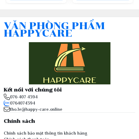
VĂN PHÒNG PHẨM
HAPPYCARE
Kết nối với chúng tôi
076 407 4394
0764074394
tho.le@happy-care.online
Chính sách
Chính sách bảo mật thông tin khách hàng