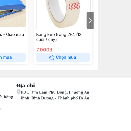
s - Giao màu
Băng keo trong 2F4 (12
Băng keo 2 mặt
cuộn/ cây)
7.000đ
4.000đ
n mua
Chọn mua
Chọn
Địa chỉ
KDC Him Lam Phú Đông, Phường An
ch hàng
Bình, Bình Dương - Thành phố Dĩ An
n