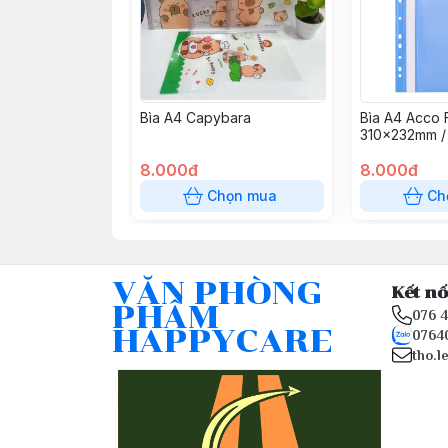
Bìa A4 Capybara
Bìa A4 Acco
310x232mm /
8.000đ
8.000đ
Chọn mua
Ch
VĂN PHÒNG
Kết nố
PHẨM
076 
HAPPYCARE
0764
tho.l