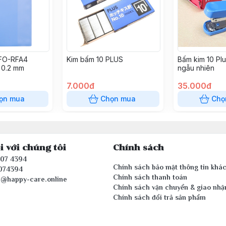
 FO-RFA4
Kim bấm 10 PLUS
Bấm kim 10 Plu
 0.2 mm
ngẫu nhiên
7.000đ
35.000đ
ọn mua
Chọn mua
Chọ
i với chúng tôi
Chính sách
407 4394
Chính sách bảo mật thông tin khá
074394
Chính sách thanh toán
e@happy-care.online
Chính sách vận chuyển & giao nhậ
Chính sách đổi trả sản phẩm