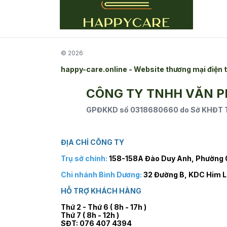
© 2026
happy-care.online - Website thương mại điệ
CÔNG TY TNHH VĂN 
GPĐKKD số 0318680660 do Sở KHĐT TP
ĐỊA CHỈ CÔNG TY
Trụ sở chính:
158-158A Đào Duy Anh, Phường 0
Chi nhánh Bình Dương:
32 Đường B, KDC Him L
HỖ TRỢ KHÁCH HÀNG
Thứ 2 - Thứ 6 ( 8h - 17h )
Thứ 7 ( 8h - 12h )
SĐT: 076 407 4394