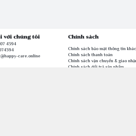
i với chúng tôi
Chính sách
407 4394
Chính sách bảo mật thông tin khá
074394
Chính sách thanh toán
e@happy-care.online
Chính sách vận chuyển & giao nhậ
Chính sách đổi trả sản phẩm
n tử thuộc Công ty TNHH Văn phòng phẩm HAPPYCARE