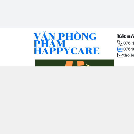
VĂN PHÒNG
Kết nố
PHẨM
076 
HAPPYCARE
0764
tho.l
© 2026
happy-care.online - Website thương mại điệ