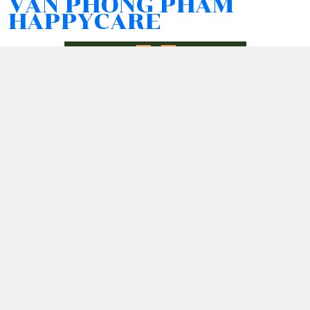
VĂN PHÒNG PHẨM
HAPPYCARE
Kết nối với chúng tôi
076 407 4394
0764074394
tho.le@happy-care.online
Chính sách
Chính sách bảo mật thông tin khách hàng
Chính sách thanh toán
Chính sách vận chuyển & giao nhận
Chính sách đổi trả sản phẩm