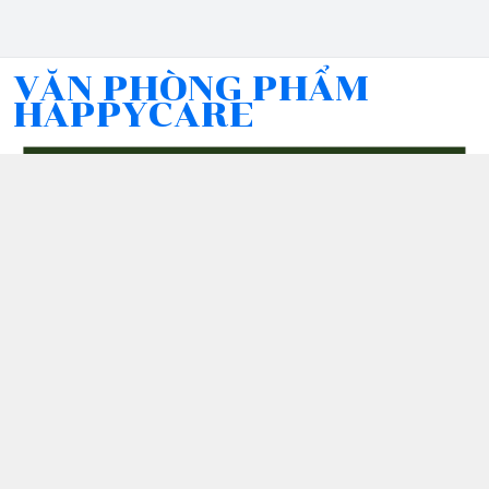
VĂN PHÒNG PHẨM
HAPPYCARE
Kết nối với chúng tôi
076 407 4394
0764074394
tho.le@happy-care.online