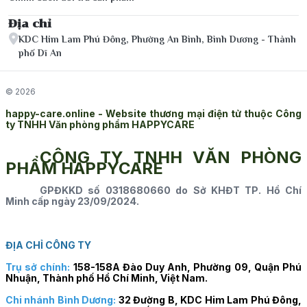
Địa chỉ
KDC Him Lam Phú Đông, Phường An Bình, Bình Dương - Thành
phố Dĩ An
© 2026
happy-care.online - Website thương mại điện tử thuộc Công
ty TNHH Văn phòng phẩm HAPPYCARE
CÔNG TY TNHH VĂN PHÒNG
PHẨM HAPPYCARE
GPĐKKD số 0318680660 do Sở KHĐT TP. Hồ Chí
Minh cấp ngày 23/09/2024.
ĐỊA CHỈ CÔNG TY
Trụ sở chính:
158-158A Đào Duy Anh, Phường 09, Quận Phú
Nhuận, Thành phố Hồ Chí Minh, Việt Nam.
Chi nhánh Bình Dương:
32 Đường B, KDC Him Lam Phú Đông,