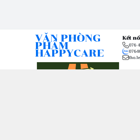
VĂN PHÒNG
Kết nố
PHẨM
076 
HAPPYCARE
0764
tho.l
© 2026
happy-care.online - Website thương mại điệ