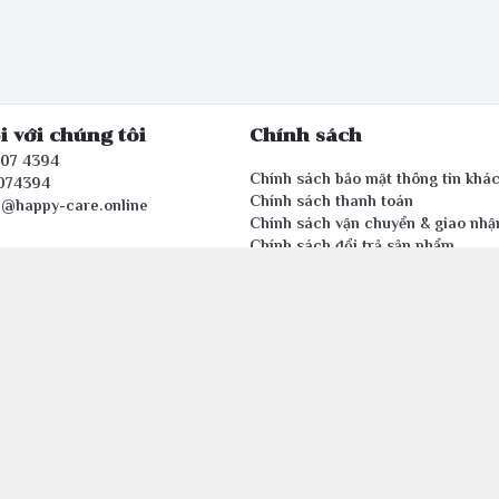
i với chúng tôi
Chính sách
407 4394
Chính sách bảo mật thông tin khá
074394
Chính sách thanh toán
e@happy-care.online
Chính sách vận chuyển & giao nhậ
Chính sách đổi trả sản phẩm
n tử thuộc Công ty TNHH Văn phòng phẩm HAPPYCARE