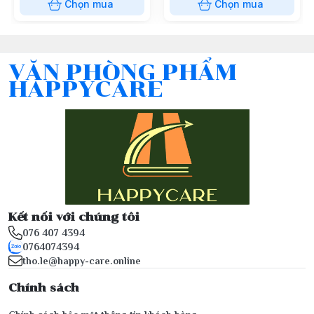
Chọn mua
Chọn mua
VĂN PHÒNG PHẨM
HAPPYCARE
Kết nối với chúng tôi
076 407 4394
0764074394
tho.le@happy-care.online
Chính sách