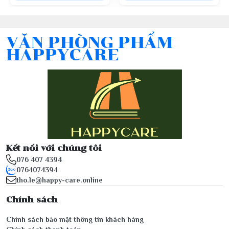
VĂN PHÒNG PHẨM
HAPPYCARE
Kết nối với chúng tôi
076 407 4394
0764074394
tho.le@happy-care.online
Chính sách
Chính sách bảo mật thông tin khách hàng