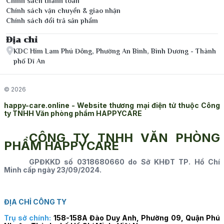
Chính sách thanh toán
Chính sách vận chuyển & giao nhận
Chính sách đổi trả sản phẩm
Địa chỉ
KDC Him Lam Phú Đông, Phường An Bình, Bình Dương - Thành
phố Dĩ An
© 2026
happy-care.online - Website thương mại điện tử thuộc Công
ty TNHH Văn phòng phẩm HAPPYCARE
CÔNG TY TNHH VĂN PHÒNG
PHẨM HAPPYCARE
GPĐKKD số 0318680660 do Sở KHĐT TP. Hồ Chí
Minh cấp ngày 23/09/2024.
ĐỊA CHỈ CÔNG TY
Trụ sở chính:
158-158A Đào Duy Anh, Phường 09, Quận Phú