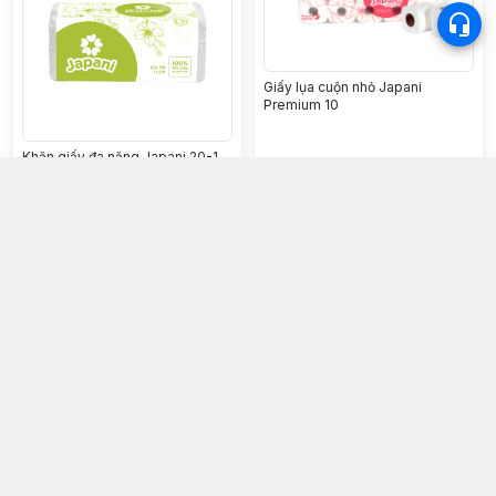
Giấy lụa cuộn nhỏ Japani
Premium 10
Khăn giấy đa năng Japani 20-1
15.000đ
76.000đ
Chọn mua
Chọn mua
VĂN PHÒNG PHẨM
HAPPYCARE