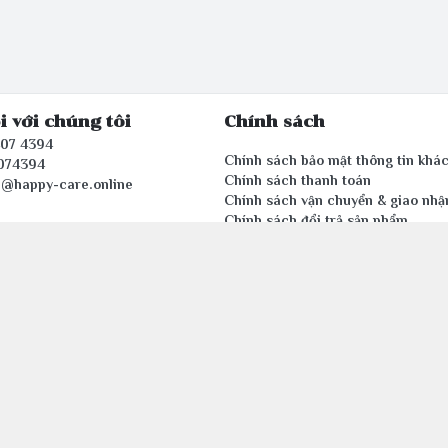
i với chúng tôi
Chính sách
407 4394
Chính sách bảo mật thông tin khá
074394
Chính sách thanh toán
e@happy-care.online
Chính sách vận chuyển & giao nhậ
Chính sách đổi trả sản phẩm
n tử thuộc Công ty TNHH Văn phòng phẩm HAPPYCARE