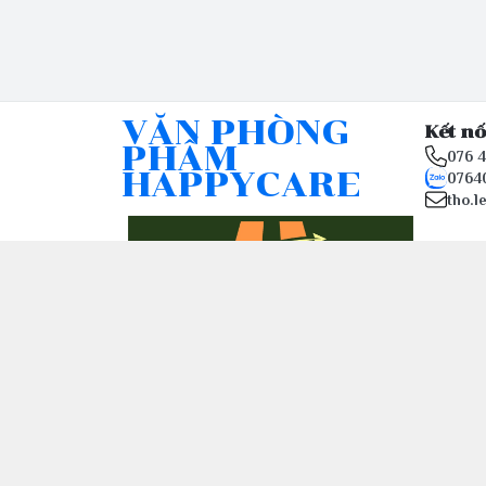
VĂN PHÒNG
Kết nố
PHẨM
076 
HAPPYCARE
0764
tho.l
© 2026
happy-care.online - Website thương mại điệ