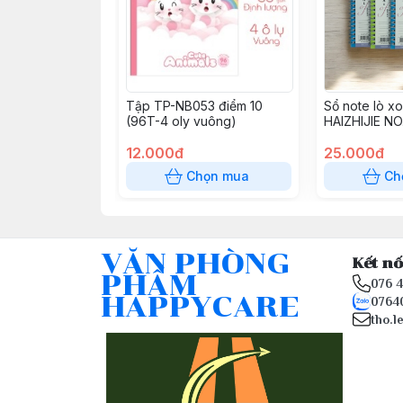
Tập TP-NB053 điểm 10
Sổ note lò x
(96T-4 oly vuông)
HAIZHIJIE N
giấy A6, 14.8
12.000đ
25.000đ
Chọn mua
Ch
VĂN PHÒNG
Kết nố
PHẨM
076 
HAPPYCARE
0764
tho.l