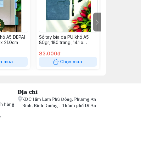
khổ A5 DEPAI
Sổ tay bìa da PU khổ A5
Tập TP-NB075 
 x 21.0cm
80gr, 180 trang, 14.1 x
(96T-4 oly vuô
20.5cm
83.000đ
13.500đ
n mua
Chọn mua
Chọn
Địa chỉ
KDC Him Lam Phú Đông, Phường An
ch hàng
Bình, Bình Dương - Thành phố Dĩ An
n