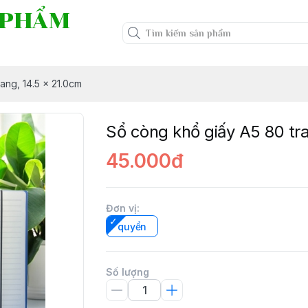
 PHẨM
ang, 14.5 x 21.0cm
Sổ còng khổ giấy A5 80 tr
45.000đ
Đơn vị
:
quyển
Số lượng