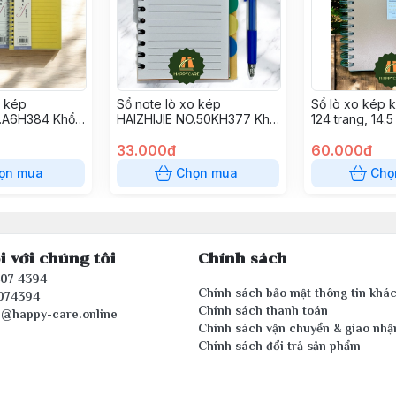
o kép
Sổ note lò xo kép
Sổ lò xo kép 
O.A6H384 Khổ
HAIZHIJIE NO.50KH377 Khổ
124 trang, 14.5
 x 10.5cm
giấy A6, 14.8 x 10.5cm
33.000đ
60.000đ
ọn mua
Chọn mua
Chọ
i với chúng tôi
Chính sách
407 4394
Chính sách bảo mật thông tin khá
074394
Chính sách thanh toán
e@happy-care.online
Chính sách vận chuyển & giao nhậ
Chính sách đổi trả sản phẩm