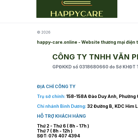
© 2026
happy-care.online - Website thương mại điệ
CÔNG TY TNHH VĂN 
GPĐKKD số 0318680660 do Sở KHĐT TP
ĐỊA CHỈ CÔNG TY
Trụ sở chính:
158-158A Đào Duy Anh, Phường 0
Chi nhánh Bình Dương:
32 Đường B, KDC Him L
HỖ TRỢ KHÁCH HÀNG
Thứ 2 - Thứ 6 ( 8h - 17h )
Thứ 7 ( 8h - 12h )
SĐT: 076 407 4394