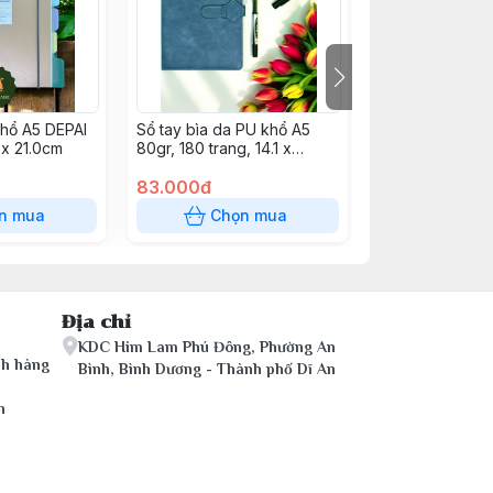
khổ A5 DEPAI
Sổ tay bìa da PU khổ A5
Tập TP-NB075 
 x 21.0cm
80gr, 180 trang, 14.1 x
(96T-4 oly vuô
20.5cm
83.000đ
13.500đ
n mua
Chọn mua
Chọn
Địa chỉ
KDC Him Lam Phú Đông, Phường An
ch hàng
Bình, Bình Dương - Thành phố Dĩ An
n