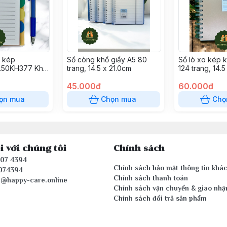
o kép
Sổ còng khổ giấy A5 80
Sổ lò xo kép 
O.50KH377 Khổ
trang, 14.5 x 21.0cm
124 trang, 14.5
 x 10.5cm
45.000đ
60.000đ
ọn mua
Chọn mua
Chọ
i với chúng tôi
Chính sách
407 4394
Chính sách bảo mật thông tin khá
074394
Chính sách thanh toán
e@happy-care.online
Chính sách vận chuyển & giao nhậ
Chính sách đổi trả sản phẩm