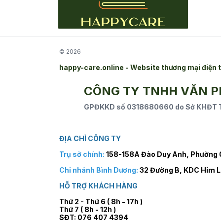
© 2026
happy-care.online - Website thương mại điệ
CÔNG TY TNHH VĂN 
GPĐKKD số 0318680660 do Sở KHĐT TP
ĐỊA CHỈ CÔNG TY
Trụ sở chính:
158-158A Đào Duy Anh, Phường 0
Chi nhánh Bình Dương:
32 Đường B, KDC Him L
HỖ TRỢ KHÁCH HÀNG
Thứ 2 - Thứ 6 ( 8h - 17h )
Thứ 7 ( 8h - 12h )
SĐT: 076 407 4394