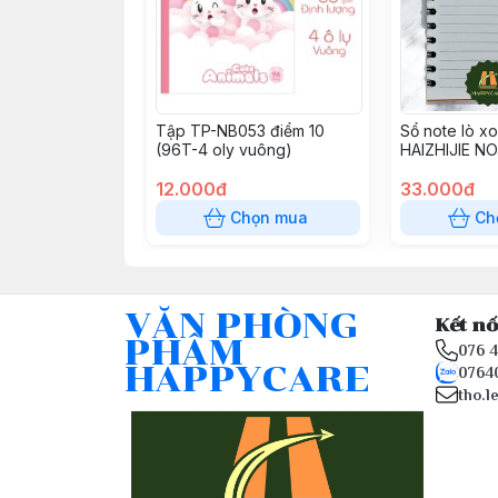
Tập TP-NB053 điểm 10
Sổ note lò x
(96T-4 oly vuông)
HAIZHIJIE N
giấy A6, 14.8
12.000đ
33.000đ
Chọn mua
Ch
VĂN PHÒNG
Kết nố
PHẨM
076 
HAPPYCARE
0764
tho.l