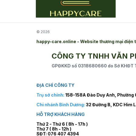
© 2026
happy-care.online - Website thương mại điệ
CÔNG TY TNHH VĂN 
GPĐKKD số 0318680660 do Sở KHĐT TP
ĐỊA CHỈ CÔNG TY
Trụ sở chính:
158-158A Đào Duy Anh, Phường 0
Chi nhánh Bình Dương:
32 Đường B, KDC Him L
HỖ TRỢ KHÁCH HÀNG
Thứ 2 - Thứ 6 ( 8h - 17h )
Thứ 7 ( 8h - 12h )
SĐT: 076 407 4394