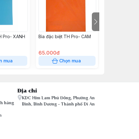
TH Pro- XANH
Bìa đặc biệt TH Pro- CAM
Giấy in ảnh 1M
(100tờ)
65.000đ
57.000đ
n mua
Chọn mua
Chọn
Địa chỉ
KDC Him Lam Phú Đông, Phường An
ch hàng
Bình, Bình Dương - Thành phố Dĩ An
n