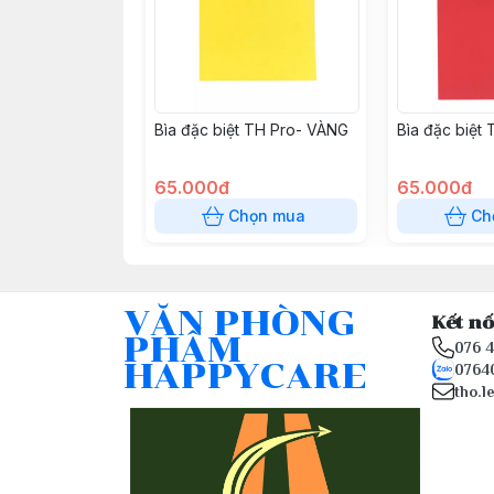
Bìa đặc biệt TH Pro- VÀNG
Bìa đặc biệt
65.000đ
65.000đ
Chọn mua
Ch
VĂN PHÒNG
Kết nố
PHẨM
076 
HAPPYCARE
0764
tho.l