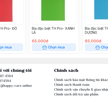
 TH Pro- ĐỎ
Bìa đặc biệt TH Pro- XANH
Bìa đặc biệt 
LÁ
DƯƠNG
65.000đ
65.000đ
ọn mua
Chọn mua
Chọ
i với chúng tôi
Chính sách
407 4394
Chính sách bảo mật thông tin khá
074394
Chính sách thanh toán
e@happy-care.online
Chính sách vận chuyển & giao nhậ
Chính sách đổi trả sản phẩm