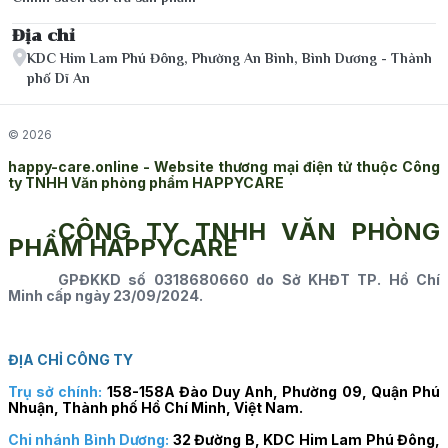
Địa chỉ
KDC Him Lam Phú Đông, Phường An Bình, Bình Dương - Thành
phố Dĩ An
© 2026
happy-care.online - Website thương mại điện tử thuộc Công
ty TNHH Văn phòng phẩm HAPPYCARE
CÔNG TY TNHH VĂN PHÒNG
PHẨM HAPPYCARE
GPĐKKD số 0318680660 do Sở KHĐT TP. Hồ Chí
Minh cấp ngày 23/09/2024.
ĐỊA CHỈ CÔNG TY
Trụ sở chính:
158-158A Đào Duy Anh, Phường 09, Quận Phú
Nhuận, Thành phố Hồ Chí Minh, Việt Nam.
Chi nhánh Bình Dương:
32 Đường B, KDC Him Lam Phú Đông,