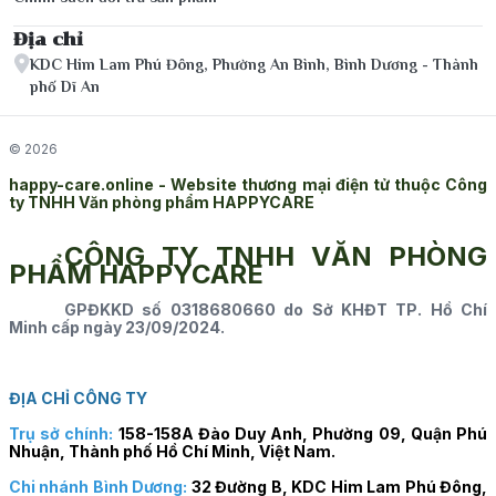
Địa chỉ
KDC Him Lam Phú Đông, Phường An Bình, Bình Dương - Thành
phố Dĩ An
© 2026
happy-care.online - Website thương mại điện tử thuộc Công
ty TNHH Văn phòng phẩm HAPPYCARE
CÔNG TY TNHH VĂN PHÒNG
PHẨM HAPPYCARE
GPĐKKD số 0318680660 do Sở KHĐT TP. Hồ Chí
Minh cấp ngày 23/09/2024.
ĐỊA CHỈ CÔNG TY
Trụ sở chính:
158-158A Đào Duy Anh, Phường 09, Quận Phú
Nhuận, Thành phố Hồ Chí Minh, Việt Nam.
Chi nhánh Bình Dương:
32 Đường B, KDC Him Lam Phú Đông,