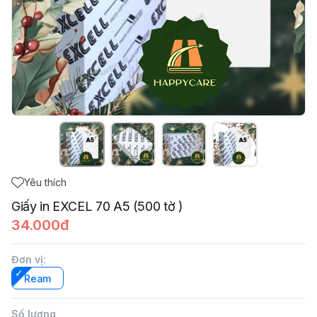
Yêu thích
Giấy in EXCEL 70 A5 (500 tờ )
34.000đ
Đơn vị
:
Ream
Số lượng