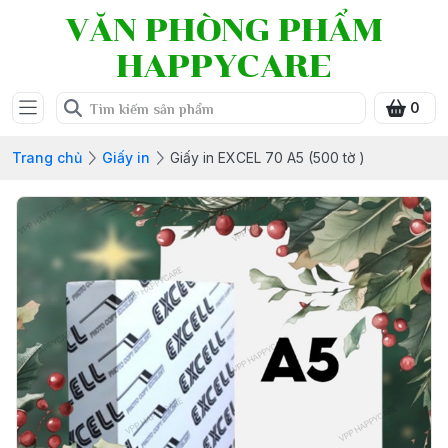
VĂN PHÒNG PHẨM
HAPPYCARE
0
Trang chủ
Giấy in
Giấy in EXCEL 70 A5 (500 tờ )