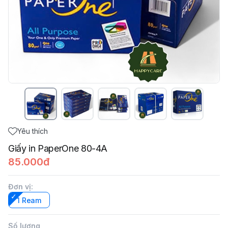
Yêu thích
Giấy in PaperOne 80-4A
85.000đ
Đơn vị
:
1 Ream
Số lượng