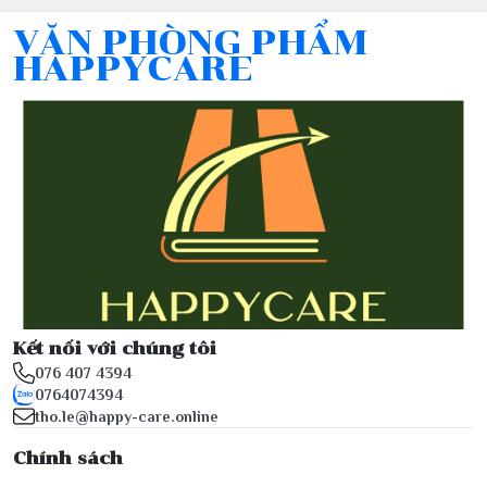
VĂN PHÒNG PHẨM
HAPPYCARE
Kết nối với chúng tôi
076 407 4394
0764074394
tho.le@happy-care.online
Chính sách