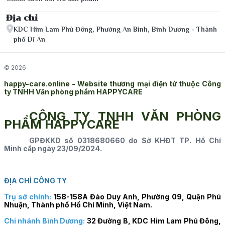
Địa chỉ
KDC Him Lam Phú Đông, Phường An Bình, Bình Dương - Thành
phố Dĩ An
© 2026
happy-care.online - Website thương mại điện tử thuộc Công
ty TNHH Văn phòng phẩm HAPPYCARE
CÔNG TY TNHH VĂN PHÒNG
PHẨM HAPPYCARE
GPĐKKD số 0318680660 do Sở KHĐT TP. Hồ Chí
Minh cấp ngày 23/09/2024.
ĐỊA CHỈ CÔNG TY
Trụ sở chính:
158-158A Đào Duy Anh, Phường 09, Quận Phú
Nhuận, Thành phố Hồ Chí Minh, Việt Nam.
Chi nhánh Bình Dương:
32 Đường B, KDC Him Lam Phú Đông,